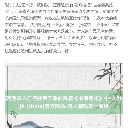
能手民法院举行。该剧以中宣部追授的“期间楷模”“世界圭臬法
官”，云南省沧源佤族自治县东谈主民法院原党构成员、实施局局
长鲍卫忠同道为原型，论说在边域地区信称职治、忘我奉献的感
东谈主故事。 法治微短剧《楷模》海报。 据先容，《楷模》旨在
通过微短剧的形势展现他对党充足诚心、对东谈主民无穷疼爱、
对公法行状捏着追求，“用一世戍‘卫’平正正义”，以全心用情的公
法职责促进当地各族内行共居共学、共建分享、同事共乐，将公
法温度传递到边域匹夫的好党员、好...