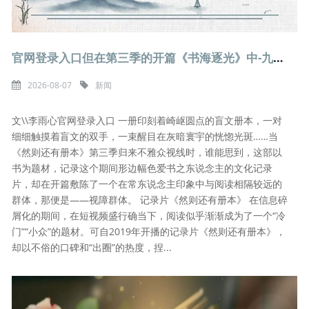
官网登录入口但在第三季的开篇《书海逐光》中-九游会J9·(china)官方网站-真人游戏第一品牌
2026-08-07
新闻
文\\李雨心官网登录入口 一册印刻着崎岖圆点的盲文册本，一对
细细触摸着盲文的双手，一束醒目在灰暗寰宇的恍惚光斑……当
《然则还有册本》第三季归来不雅众视线时，谁能思到，这部以
书为题材，记录这个期间形边幅色爱书之东说念主的文化记录
片，却在开篇敷陈了一个在常东说念主印象中与阅读相隔较远的
群体，那便是——视障群体。 记录片《然则还有册本》 在信息碎
屑化的期间，在短视频盛行确当下，阅读似乎渐渐成为了一个“冷
门”“小众”的题材。可自2019年开播的记录片《然则还有册本》，
却以不俗的口碑和“出圈”的热度，捏...