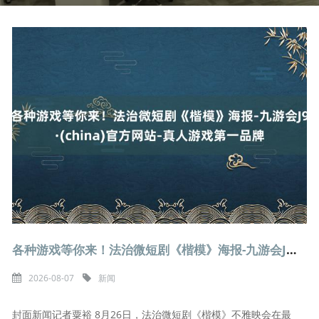
各种游戏等你来！法治微短剧《楷模》海报-九游会J9·(china)官方网站-真人游戏第一品牌
2026-08-07
新闻
封面新闻记者粟裕 8月26日，法治微短剧《楷模》不雅映会在最