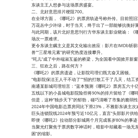
东谈主王人想参与这场票房盛宴。
二、北好意思排片梗阻700。
在全球方面，《哪吒2》的票房轨迹号称外传。目前照旧
万花丛中少许绿，时于当天，终于出了一部能够抗衡好
与此同期，该片北好意思刊行方华东谈主影业晓谕：《哪
场次一票难求。
更令东谈主瞩主义是其文化输出效应：影片在IMDb斩获
兽”“三星堆元素”的研究热度连接攀升。
“吒儿”成了中外端淑互鉴的桥梁，为全国看中国掀开新
三、狂欢之后，路在何方？
《哪吒2》的票房遗迹，让影院司理们既亢奋又困顿。
“电影院保洁王人干不动了”“招的打散工干了几天，结工
南通某影城司理坦言：“蓝本预测《哪吒2》票房五六十
五线以下的小县城电影院险些将90%的排片留给了《哪吒
但是，这种“独步天下”的郁勃，碰巧清晰了市集的脆弱
2024年中国电影总票房同比下滑23%，不雅影东谈主次减
巨头连锁院线2024年预亏近10亿元，直言“头部影片供
即便《哪吒2》拉动部分影城两个月完成客岁80%的事迹
当聚光灯聚焦于票房数字神话时，暗影中却藏着一场无
困”的缩影。