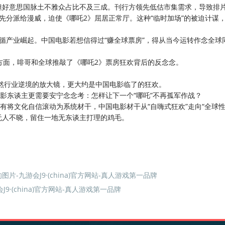
但好意思国脉土不雅众占比不及三成。刊行方领先低估市集需求，导致排
先分派给漫威，迫使《哪吒2》屈居正常厅。这种“临时加场”的被迫计谋
循产业崛起。中国电影若想信得过“赚全球票房”，得从当今运转作念全球
三个方面，啡哥和全球推敲了《哪吒2》票房狂欢背后的反念念。
亦然行业逆境的放大镜，更大约是中国电影临了的狂欢。
电影东谈主更需要安宁念念考：怎样让下一个“哪吒”不再孤军作战？
有将文化自信滚动为系统材干，中国电影材干从“自嗨式狂欢”走向“全球性
无人不晓，留住一地无东谈主打理的鸡毛。
九游会J9·(china)官方网站-真人游戏第一品牌
·(china)官方网站-真人游戏第一品牌