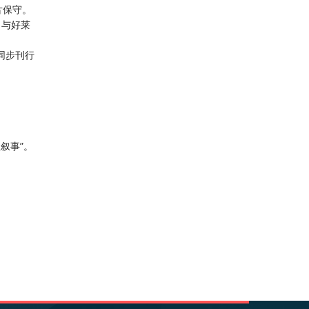
片保守。
，与好莱
同步刊行
叙事”。