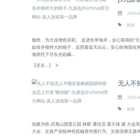
2025-0
旅游
顿然，为大连增色添彩。 走进长琴海岸，全心装璜的“
如吞并模样大的镜子，反照着蓝天白云，安心的海面在
海烘托下尽头光彩瞩...
【更多...】
2025-0
旅游
先睹为快 武夷山国度公园 林辉 通信员 梁天雄 摄 大
大会、文旅产业链神色投融资对接行为、文旅浪掷主题年行