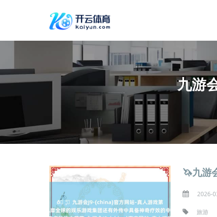
九游会
2026-0
旅游