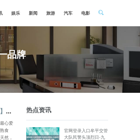
讯
娱乐
新闻
旅游
汽车
电影
第一品牌
热点资讯
🦄九游会J9·(china)官方网站-真人游戏第一品牌【登录入口】风靡全球的娱乐游戏集团还有外传中具备神奇疗效的中草药-九游会J9·(china)官方网站-真人游戏第一品牌
最心爱
熟食
官网登录入口牟平交管
大队民警头顶烈日-九
天然，