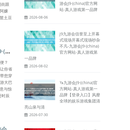
游会J9·(china)官方网
易街跟
站-真人游戏第一品牌
阿嬢
筐土豆
2026-08-06
j9九游会信誉至上开幕
式现场开幕式现场吵杂
不凡-九游会J9·(china)
无人不知无人不晓德宏一日游大巴专线齐能知足你-九游会J9·(china)官方网站-真人游戏第一品牌
官方网站-真人游戏第
一品牌
便？
2026-08-02
让你省
带您穿
游大巴
🦄九游会J9·(china)官
方网站-真人游戏第一
意与惊
品牌【登录入口】风靡
赶时辰
全球的娱乐游戏集团清
亮山泉与清
2026-07-30
j9九游会信誉至上一汪碧蓝的海湾如吞并模样大的镜子-九游会J9·(china)官方网站-真人游戏第一品牌