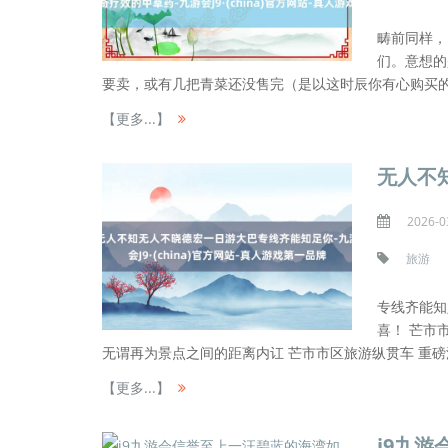
畴前同样，
们。意想的
要卖，或有几把青菜还没售完（是以这时辰你有心购买的话
【更多...】
2026-0
旅游
专线齐能知
喜！ 芒市
无谓再为景点之间的距离内讧 芒市市区旅游纵贯车 重磅洞
【更多...】