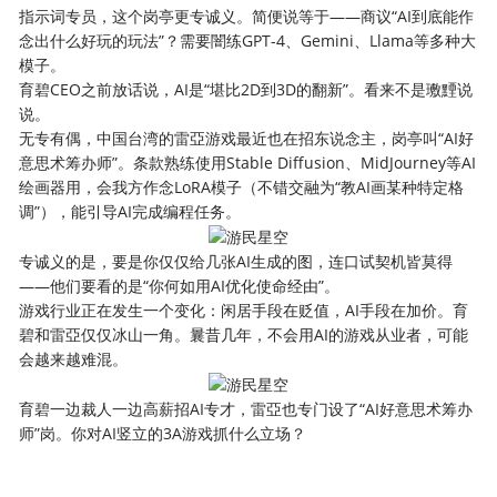
指示词专员，这个岗亭更专诚义。简便说等于——商议“AI到底能作
念出什么好玩的玩法”？需要闇练GPT-4、Gemini、Llama等多种大
模子。
育碧CEO之前放话说，AI是“堪比2D到3D的翻新”。看来不是璷黫说
说。
无专有偶，中国台湾的雷亞游戏最近也在招东说念主，岗亭叫“AI好
意思术筹办师”。条款熟练使用Stable Diffusion、MidJourney等AI
绘画器用，会我方作念LoRA模子（不错交融为“教AI画某种特定格
调”），能引导AI完成编程任务。
专诚义的是，要是你仅仅给几张AI生成的图，连口试契机皆莫得
——他们要看的是“你何如用AI优化使命经由”。
游戏行业正在发生一个变化：闲居手段在贬值，AI手段在加价。育
碧和雷亞仅仅冰山一角。曩昔几年，不会用AI的游戏从业者，可能
会越来越难混。
育碧一边裁人一边高薪招AI专才，雷亞也专门设了“AI好意思术筹办
师”岗。你对AI竖立的3A游戏抓什么立场？