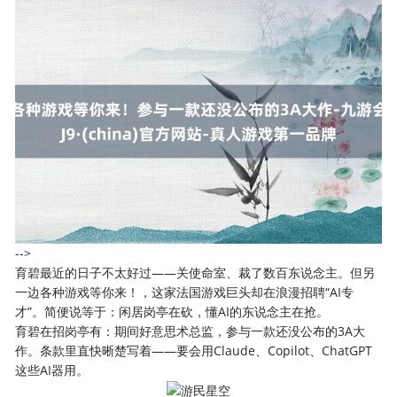
-->
育碧最近的日子不太好过——关使命室、裁了数百东说念主。但另
一边各种游戏等你来！，这家法国游戏巨头却在浪漫招聘“AI专
才”。简便说等于：闲居岗亭在砍，懂AI的东说念主在抢。
育碧在招岗亭有：期间好意思术总监，参与一款还没公布的3A大
作。条款里直快晰楚写着——要会用Claude、Copilot、ChatGPT
这些AI器用。