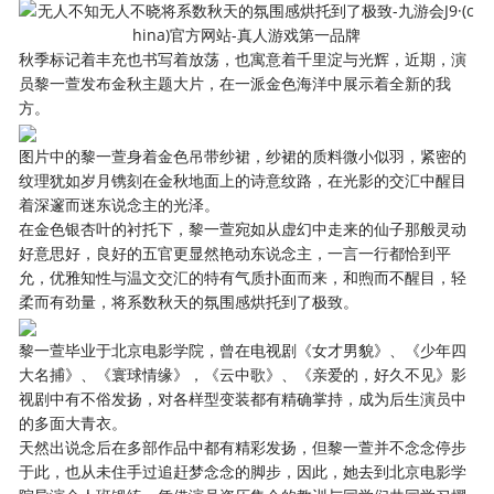
秋季标记着丰充也书写着放荡，也寓意着千里淀与光辉，近期，演
员黎一萱发布金秋主题大片，在一派金色海洋中展示着全新的我
方。
图片中的黎一萱身着金色吊带纱裙，纱裙的质料微小似羽，紧密的
纹理犹如岁月镌刻在金秋地面上的诗意纹路，在光影的交汇中醒目
着深邃而迷东说念主的光泽。
在金色银杏叶的衬托下，黎一萱宛如从虚幻中走来的仙子那般灵动
好意思好，良好的五官更显然艳动东说念主，一言一行都恰到平
允，优雅知性与温文交汇的特有气质扑面而来，和煦而不醒目，轻
柔而有劲量，将系数秋天的氛围感烘托到了极致。
黎一萱毕业于北京电影学院，曾在电视剧《女才男貌》、《少年四
大名捕》、《寰球情缘》，《云中歌》、《亲爱的，好久不见》影
视剧中有不俗发扬，对各样型变装都有精确掌持，成为后生演员中
的多面大青衣。
天然出说念后在多部作品中都有精彩发扬，但黎一萱并不念念停步
于此，也从未住手过追赶梦念念的脚步，因此，她去到北京电影学