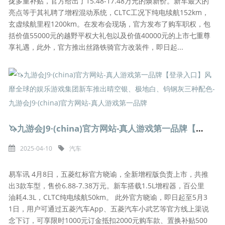
拢多重补贴，官方给出了15.48-17.48万元的焕新价。新车最大的
亮点等于其礼聘了增程混动系统，CLTC工况下纯电续航152km，
玄虚续航里程1200km。在发布会现场，官方发布了购车职权，包
括价值55000元的越野平权大礼包以及价值40000元的上市七重尊
享礼遇，此外，官方推出丝路铁骑官方改装件，即日起...
🦄九游会J9·(china)官方网站-真人游戏第一品牌【登录入口】风靡全球的娱乐游戏集团新车推出晴空银、极地白、钨钢灰三种配色-九游会J9·(china)官方网站-真人游戏第一品牌
2025-04-10
汽车
易车讯 4月8日，五菱红标官方晓谕，全新增程版负责上市，共推
出3款车型，售价6.88-7.38万元。新车搭载1.5L增程器，百公里
油耗4.3L，CLTC纯电续航50km。 此外官方晓谕，即日起至5月3
1日，用户可通过五菱汽车App、五菱汽车小武艺等官方线上渠说
念下订，可享限时1000元订金抵扣2000元购车款、置换补贴500